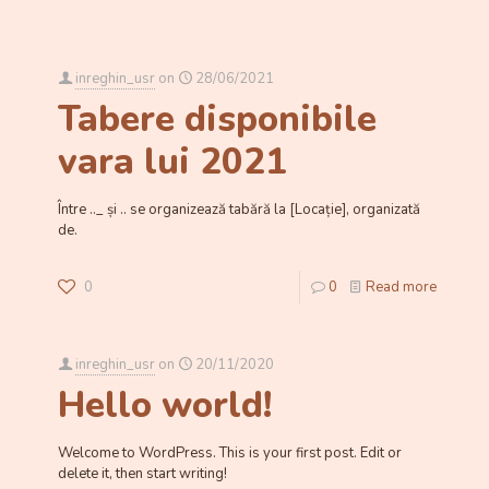
inreghin_usr
on
28/06/2021
Tabere disponibile
vara lui 2021
Între .._ și .. se organizează tabără la [Locație], organizată
de.
0
0
Read more
inreghin_usr
on
20/11/2020
Hello world!
Welcome to WordPress. This is your first post. Edit or
delete it, then start writing!