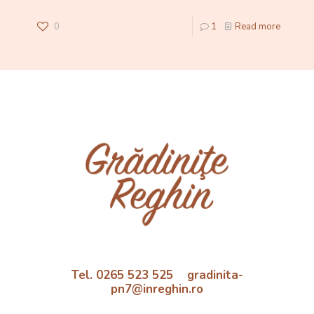
0
1
Read more
Tel. 0265 523 525 gradinita-
pn7@inreghin.ro