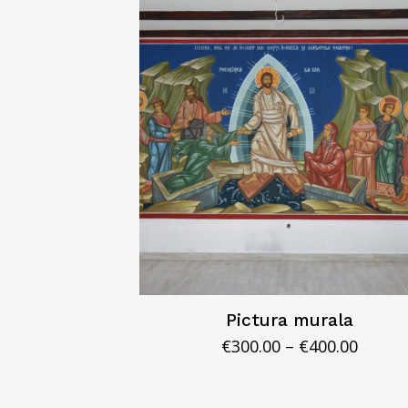
Pictura murala
Interv
€
300.00
–
€
400.00
de
prețur