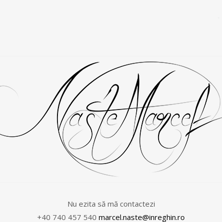
00
00
Nu ezita să mă contactezi
+40 740 457 540
marcel.naste@inreghin.ro