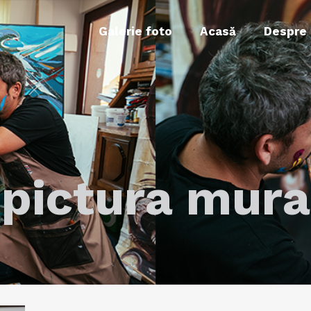
Galerie foto
Acasă
Despre
pictura mura