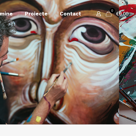
0
€0.00
 mine
Proiecte
Contact