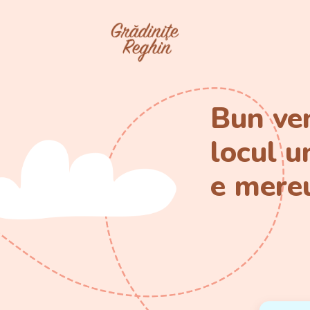
Bun ven
locul u
e mere