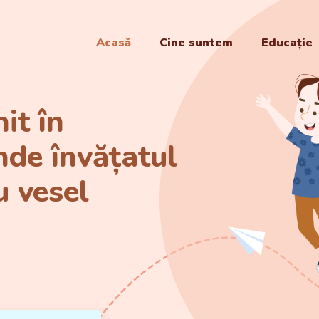
Acasă
Cine suntem
Educație
it în
nde învățatul
u vesel