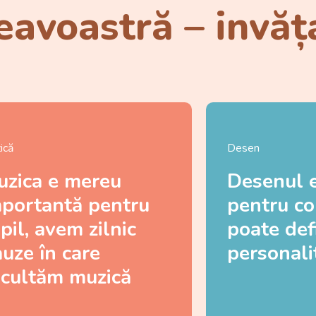
avoastră – invăț
ică
Desen
uzica e mereu
Desenul 
mportantă pentru
pentru cop
pil, avem zilnic
poate def
uze în care
personali
scultăm muzică