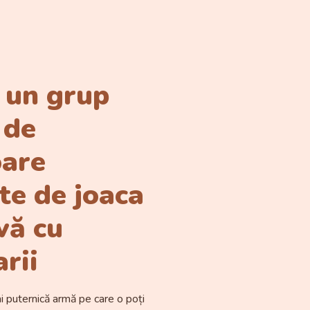
 un grup
 de
oare
te de joaca
vă cu
rii
i puternică armă pe care o poți