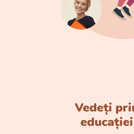
Vedeți pri
educației