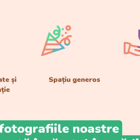
ate și
Spațiu generos
ție
fotografiile noastre