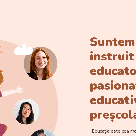
Suntem
instruit
educat
pasiona
educati
preșcola
,,Educația este cea ma