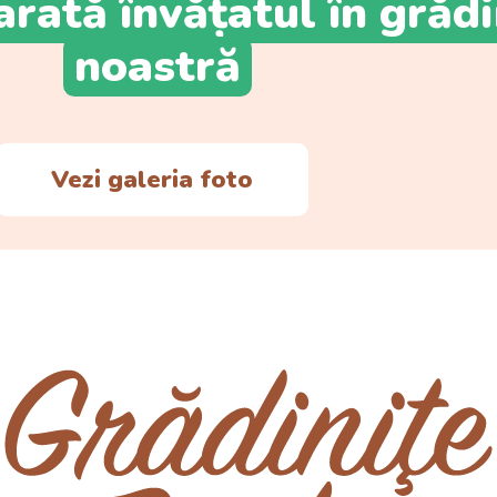
arată învățatul în grădi
noastră
Vezi galeria foto