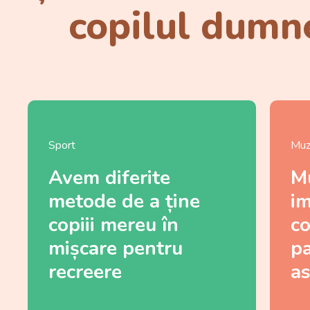
copilul dumne
Sport
Muz
Avem diferite
M
metode de a ține
i
copiii mereu în
co
mișcare pentru
pa
recreere
a