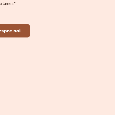
a lumea.’’
espre noi