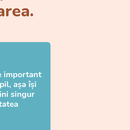
area.
e important
il, așa își
ini singur
tatea