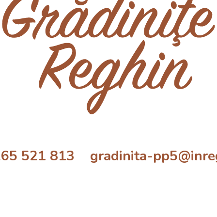
265 521 813 gradinita-pp5@inre