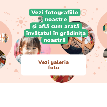
Vezi fotografiile
noastre
și află cum arată
învățatul în grădinița
noastră
Vezi galeria
foto