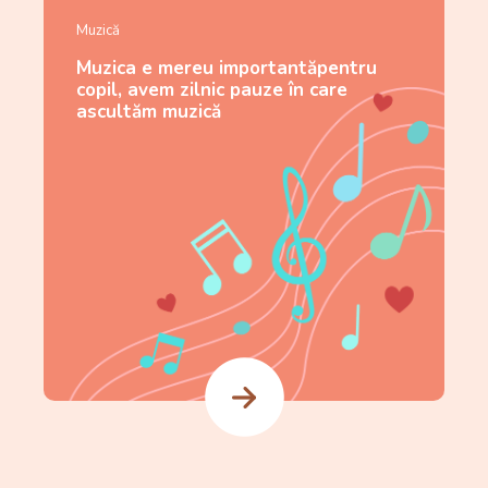
Muzică
Muzica e mereu importantăpentru
copil, avem zilnic pauze în care
ascultăm muzică