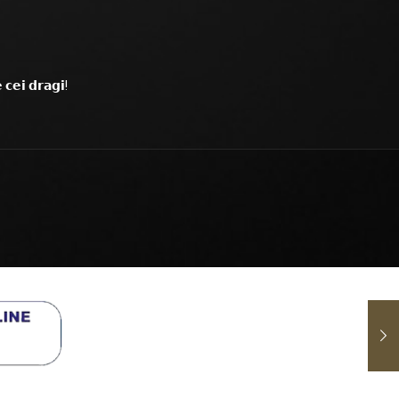
𝗶 𝗱𝗿𝗮𝗴𝗶!