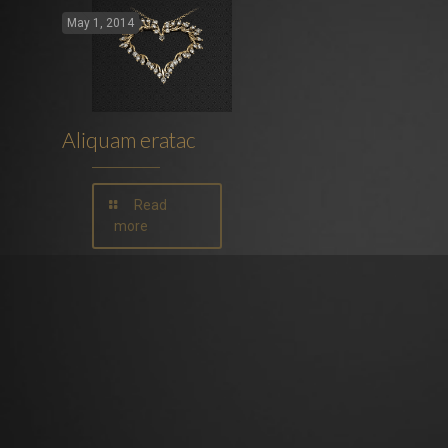
May 1, 2014
Aliquam eratac
Read
more