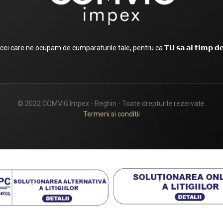
i care ne ocupam de cumparaturile tale, pentru ca 𝗧𝗨 𝘀𝗮 𝗮𝗶 𝘁𝗶𝗺𝗽 𝗱𝗲 𝗰𝗲
© 2022 COMVIG Impex - Reghin - Toate drepturile rezervate.
Termeni si conditii