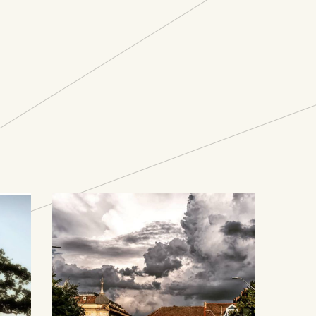
Alătură-te!
Primul pas este înscrierea și este la
u
distanță. Înarmează-te și
CLICK
un
uga
cu răbdare, pentru că e nevoie să te