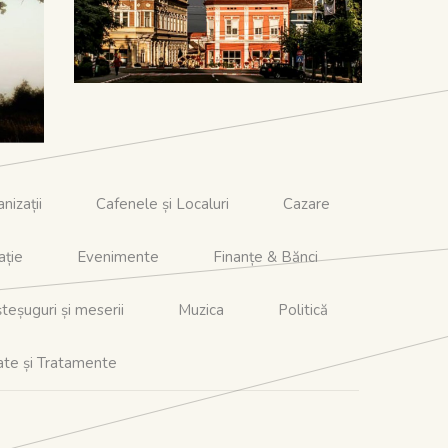
te,
cunoaștem mai bine.
ant
eri
nizații
Cafenele și Localuri
Cazare
ație
Evenimente
Finanțe & Bănci
teșuguri și meserii
Muzica
Politică
ate și Tratamente