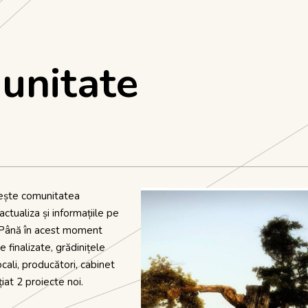
unitate
ește comunitatea
Lipsește o
actualiza și informațiile pe
 Până în acest moment
afacere?
 finalizate, grădinițele
locali, producători, cabinet
Oricine dorește poate veni c
țiat 2 proiecte noi.
sugestii sau propuneri de a adă