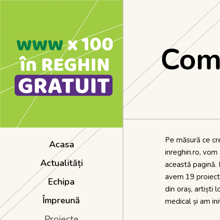
Com
Pe măsură ce cr
Acasa
inreghin.ro, vom 
Actualități
această pagină.
avem 19 proiecte
Echipa
din oraș, artiști 
Împreună
medical și am ini
Proiecte