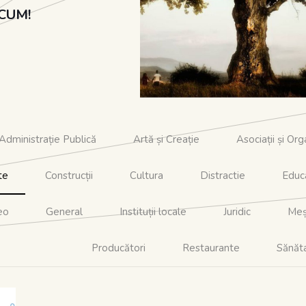
o referință a unei afaceri existen
ACUM!
cu un site existent. Este import
ca prin această platformă să
conectăm întreg mediul de afac
local.
Administrație Publică
Artă și Creație
Asociații și Orga
te
Construcții
Cultura
Distractie
Educ
eo
General
Instituții locale
Juridic
Meș
Producători
Restaurante
Sănăt